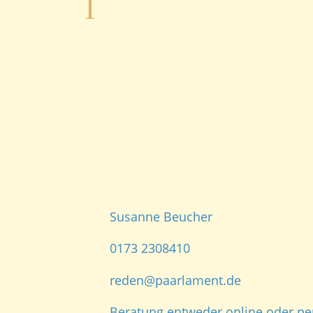
Susanne Beucher
0173 2308410
reden@paarlament.de
Beratung entweder online oder pe