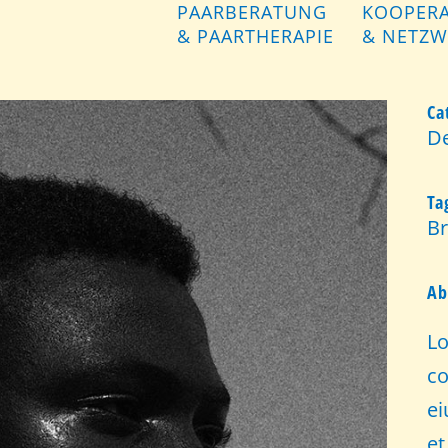
PAARBERATUNG
KOOPER
& PAARTHERAPIE
& NETZW
Ca
D
Ta
Br
Ab
Lo
co
ei
et