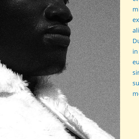
mi
ex
al
Du
in
eu
si
su
mo