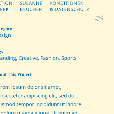
ATION
SUSANNE
KONDITIONEN
ERK
BEUCHER
& DATENSCHUTZ
tegory
esign
gs
anding, Creative, Fashion, Sports
out This Project
rem ipsum dolor sit amet,
nsectetur adipiscing elit, sed do
usmod tempor incididunt ut labore
 dolore magna aliqua. Ut enim ad